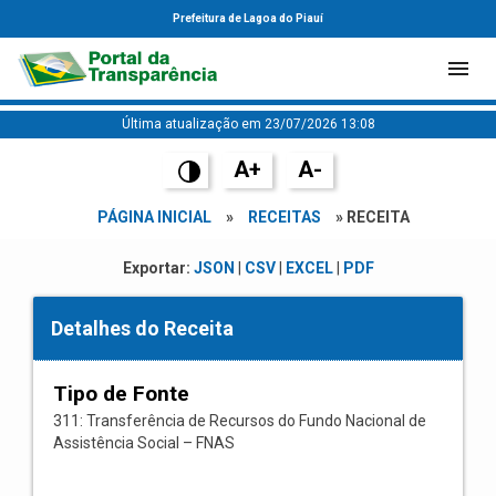
Prefeitura de Lagoa do Piauí
Última atualização em 23/07/2026 13:08
A+
A-
PÁGINA INICIAL
»
RECEITAS
» RECEITA
Exportar:
JSON
|
CSV
|
EXCEL
|
PDF
Detalhes do Receita
Tipo de Fonte
311: Transferência de Recursos do Fundo Nacional de
Assistência Social – FNAS