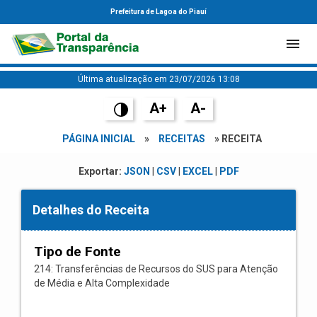
Prefeitura de Lagoa do Piauí
Última atualização em 23/07/2026 13:08
A+
A-
PÁGINA INICIAL
»
RECEITAS
» RECEITA
Exportar:
JSON
|
CSV
|
EXCEL
|
PDF
Detalhes do Receita
Tipo de Fonte
214: Transferências de Recursos do SUS para Atenção
de Média e Alta Complexidade