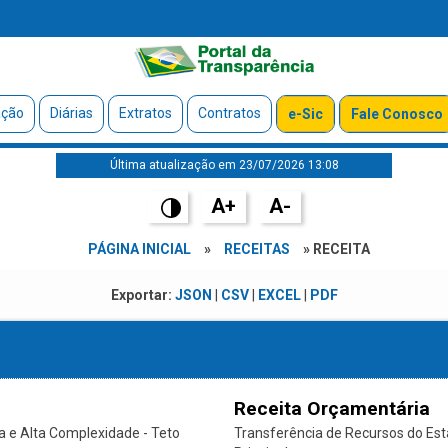
ação
Diárias
Extratos
Contratos
e-Sic
Fale Conosco
Última atualização em 23/07/2026 13:08
A+
A-
PÁGINA INICIAL
»
RECEITAS
» RECEITA
Exportar:
JSON
|
CSV
|
EXCEL
|
PDF
Receita Orçamentária
 e Alta Complexidade - Teto
Transferência de Recursos do Es