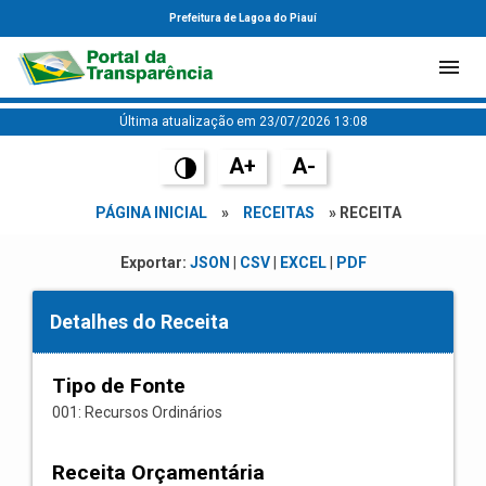
Prefeitura de Lagoa do Piauí
Última atualização em 23/07/2026 13:08
A+
A-
PÁGINA INICIAL
»
RECEITAS
» RECEITA
Exportar:
JSON
|
CSV
|
EXCEL
|
PDF
Detalhes do Receita
Tipo de Fonte
001: Recursos Ordinários
Receita Orçamentária