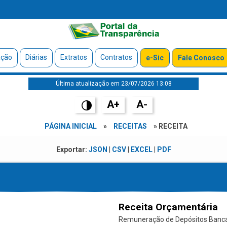
ação
Diárias
Extratos
Contratos
e-Sic
Fale Conosco
Última atualização em 23/07/2026 13:08
A+
A-
PÁGINA INICIAL
»
RECEITAS
» RECEITA
Exportar:
JSON
|
CSV
|
EXCEL
|
PDF
Receita Orçamentária
Remuneração de Depósitos Bancári