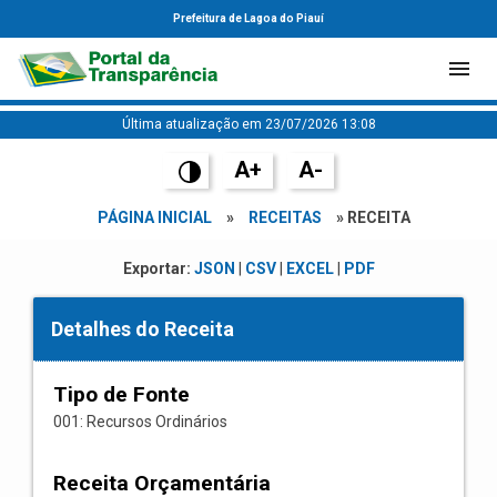
Prefeitura de Lagoa do Piauí
Última atualização em 23/07/2026 13:08
A+
A-
PÁGINA INICIAL
»
RECEITAS
» RECEITA
Exportar:
JSON
|
CSV
|
EXCEL
|
PDF
Detalhes do Receita
Tipo de Fonte
001: Recursos Ordinários
Receita Orçamentária