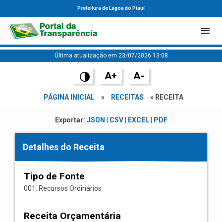
Prefeitura de Lagoa do Piauí
Última atualização em 23/07/2026 13:08
A+
A-
PÁGINA INICIAL
»
RECEITAS
» RECEITA
Exportar:
JSON
|
CSV
|
EXCEL
|
PDF
Detalhes do Receita
Tipo de Fonte
001: Recursos Ordinários
Receita Orçamentária