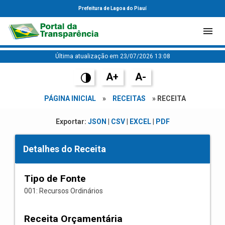
Prefeitura de Lagoa do Piauí
Última atualização em 23/07/2026 13:08
A+
A-
PÁGINA INICIAL
»
RECEITAS
» RECEITA
Exportar:
JSON
|
CSV
|
EXCEL
|
PDF
Detalhes do Receita
Tipo de Fonte
001: Recursos Ordinários
Receita Orçamentária