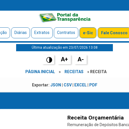
ação
Diárias
Extratos
Contratos
e-Sic
Fale Conosco
Última atualização em 23/07/2026 13:08
A+
A-
PÁGINA INICIAL
»
RECEITAS
» RECEITA
Exportar:
JSON
|
CSV
|
EXCEL
|
PDF
Receita Orçamentária
Remuneração de Depósitos Bancári