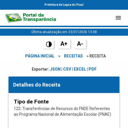
Prefeitura de Lagoa do Piauí
Última atualização em 23/07/2026 13:08
A+
A-
PÁGINA INICIAL
»
RECEITAS
» RECEITA
Exportar:
JSON
|
CSV
|
EXCEL
|
PDF
Detalhes do Receita
Tipo de Fonte
122: Transferências de Recursos do FNDE Referentes
ao Programa Nacional de Alimentação Escolar (PNAE)