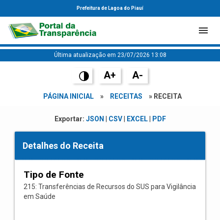
Prefeitura de Lagoa do Piauí
Última atualização em 23/07/2026 13:08
A+
A-
PÁGINA INICIAL
»
RECEITAS
» RECEITA
Exportar:
JSON
|
CSV
|
EXCEL
|
PDF
Detalhes do Receita
Tipo de Fonte
215: Transferências de Recursos do SUS para Vigilância
em Saúde