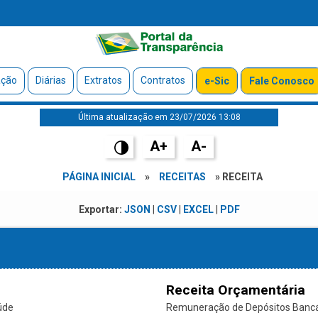
ação
Diárias
Extratos
Contratos
e-Sic
Fale Conosco
Última atualização em 23/07/2026 13:08
A+
A-
PÁGINA INICIAL
»
RECEITAS
» RECEITA
Exportar:
JSON
|
CSV
|
EXCEL
|
PDF
Receita Orçamentária
úde
Remuneração de Depósitos Bancári