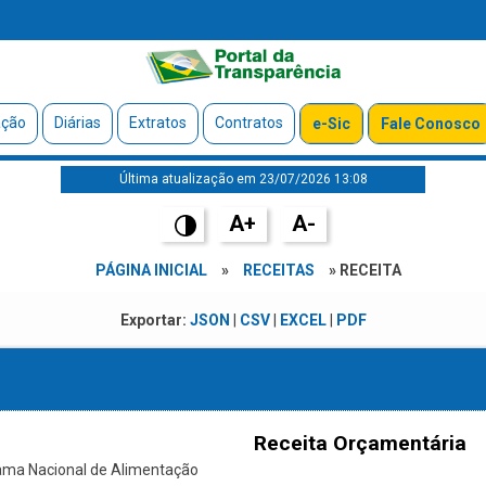
ação
Diárias
Extratos
Contratos
e-Sic
Fale Conosco
Última atualização em 23/07/2026 13:08
A+
A-
PÁGINA INICIAL
»
RECEITAS
» RECEITA
Exportar:
JSON
|
CSV
|
EXCEL
|
PDF
Receita Orçamentária
ama Nacional de Alimentação