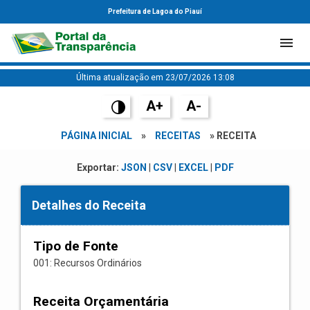
Prefeitura de Lagoa do Piauí
Última atualização em 23/07/2026 13:08
A+
A-
PÁGINA INICIAL
»
RECEITAS
» RECEITA
Exportar:
JSON
|
CSV
|
EXCEL
|
PDF
Detalhes do Receita
Tipo de Fonte
001: Recursos Ordinários
Receita Orçamentária