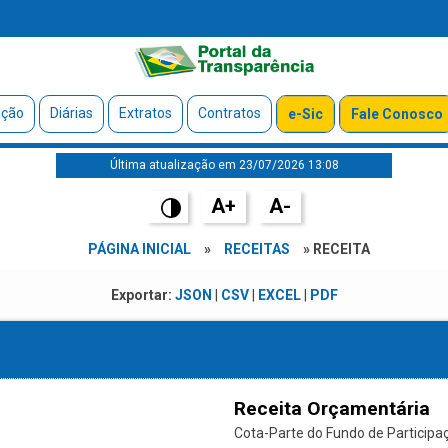
ação
Diárias
Extratos
Contratos
e-Sic
Fale Conosco
Última atualização em 23/07/2026 13:08
A+
A-
PÁGINA INICIAL
»
RECEITAS
» RECEITA
Exportar:
JSON
|
CSV
|
EXCEL
|
PDF
Receita Orçamentária
Cota-Parte do Fundo de Participaç