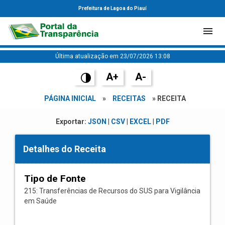
Prefeitura de Lagoa do Piauí
Última atualização em 23/07/2026 13:08
A+
A-
PÁGINA INICIAL
»
RECEITAS
» RECEITA
Exportar:
JSON
|
CSV
|
EXCEL
|
PDF
Detalhes do Receita
Tipo de Fonte
215: Transferências de Recursos do SUS para Vigilância
em Saúde