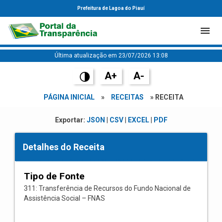
Prefeitura de Lagoa do Piauí
Última atualização em 23/07/2026 13:08
A+
A-
PÁGINA INICIAL
»
RECEITAS
» RECEITA
Exportar:
JSON
|
CSV
|
EXCEL
|
PDF
Detalhes do Receita
Tipo de Fonte
311: Transferência de Recursos do Fundo Nacional de
Assistência Social – FNAS