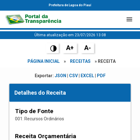
Prefeitura de Lagoa do Piauí
Última atualização em 23/07/2026 13:08
A+
A-
PÁGINA INICIAL
»
RECEITAS
» RECEITA
Exportar:
JSON
|
CSV
|
EXCEL
|
PDF
Detalhes do Receita
Tipo de Fonte
001: Recursos Ordinários
Receita Orçamentária