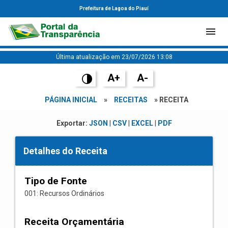
Prefeitura de Lagoa do Piauí
Última atualização em 23/07/2026 13:08
A+
A-
PÁGINA INICIAL
»
RECEITAS
» RECEITA
Exportar:
JSON
|
CSV
|
EXCEL
|
PDF
Detalhes do Receita
Tipo de Fonte
001: Recursos Ordinários
Receita Orçamentária