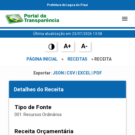
Prefeitura de Lagoa do Piauí
Última atualização em 23/07/2026 13:08
A+
A-
PÁGINA INICIAL
»
RECEITAS
» RECEITA
Exportar:
JSON
|
CSV
|
EXCEL
|
PDF
Detalhes do Receita
Tipo de Fonte
001: Recursos Ordinários
Receita Orçamentária