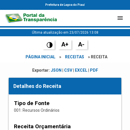
Prefeitura de Lagoa do Piauí
Última atualização em 23/07/2026 13:08
A+
A-
PÁGINA INICIAL
»
RECEITAS
» RECEITA
Exportar:
JSON
|
CSV
|
EXCEL
|
PDF
Detalhes do Receita
Tipo de Fonte
001: Recursos Ordinários
Receita Orçamentária