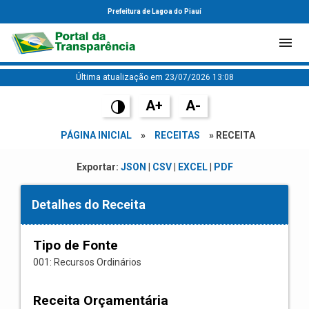
Prefeitura de Lagoa do Piauí
Última atualização em 23/07/2026 13:08
A+
A-
PÁGINA INICIAL
»
RECEITAS
» RECEITA
Exportar:
JSON
|
CSV
|
EXCEL
|
PDF
Detalhes do Receita
Tipo de Fonte
001: Recursos Ordinários
Receita Orçamentária