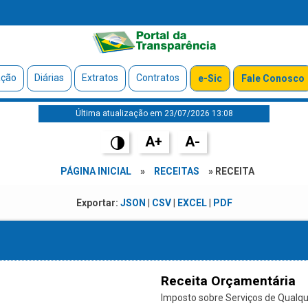
ação
Diárias
Extratos
Contratos
e-Sic
Fale Conosco
Última atualização em 23/07/2026 13:08
A+
A-
PÁGINA INICIAL
»
RECEITAS
» RECEITA
Exportar:
JSON
|
CSV
|
EXCEL
|
PDF
Receita Orçamentária
Imposto sobre Serviços de Qualque