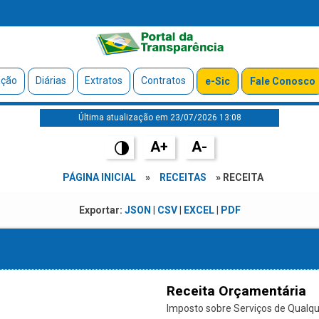
ação
Diárias
Extratos
Contratos
e-Sic
Fale Conosco
Última atualização em 23/07/2026 13:08
A+
A-
PÁGINA INICIAL
»
RECEITAS
» RECEITA
Exportar:
JSON
|
CSV
|
EXCEL
|
PDF
Receita Orçamentária
Imposto sobre Serviços de Qualque