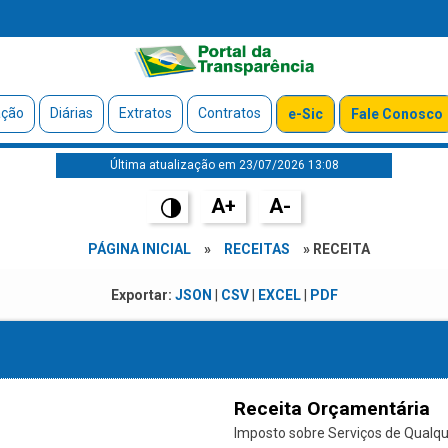
ação
Diárias
Extratos
Contratos
e-Sic
Fale Conosco
Última atualização em 23/07/2026 13:08
A+
A-
PÁGINA INICIAL
»
RECEITAS
» RECEITA
Exportar:
JSON
|
CSV
|
EXCEL
|
PDF
Receita Orçamentária
Imposto sobre Serviços de Qualque