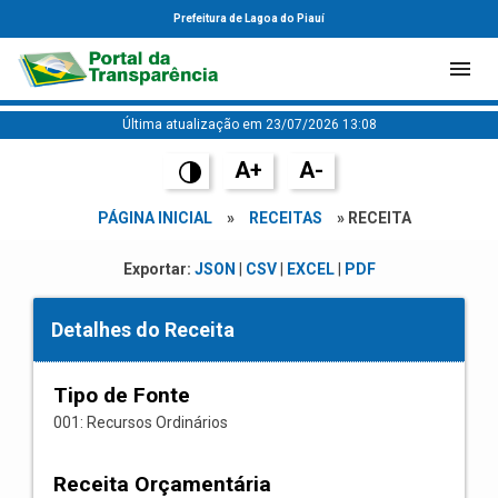
Prefeitura de Lagoa do Piauí
Última atualização em 23/07/2026 13:08
A+
A-
PÁGINA INICIAL
»
RECEITAS
» RECEITA
Exportar:
JSON
|
CSV
|
EXCEL
|
PDF
Detalhes do Receita
Tipo de Fonte
001: Recursos Ordinários
Receita Orçamentária