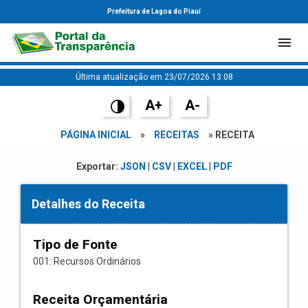
Prefeitura de Lagoa do Piauí
Última atualização em 23/07/2026 13:08
A+
A-
PÁGINA INICIAL
»
RECEITAS
» RECEITA
Exportar:
JSON
|
CSV
|
EXCEL
|
PDF
Detalhes do Receita
Tipo de Fonte
001: Recursos Ordinários
Receita Orçamentária