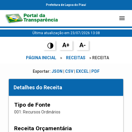
Prefeitura de Lagoa do Piauí
Última atualização em 23/07/2026 13:08
A+
A-
PÁGINA INICIAL
»
RECEITAS
» RECEITA
Exportar:
JSON
|
CSV
|
EXCEL
|
PDF
Detalhes do Receita
Tipo de Fonte
001: Recursos Ordinários
Receita Orçamentária