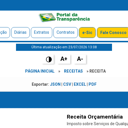
ação
Diárias
Extratos
Contratos
e-Sic
Fale Conosco
Última atualização em 23/07/2026 13:08
A+
A-
PÁGINA INICIAL
»
RECEITAS
» RECEITA
Exportar:
JSON
|
CSV
|
EXCEL
|
PDF
Receita Orçamentária
Imposto sobre Serviços de Qualque