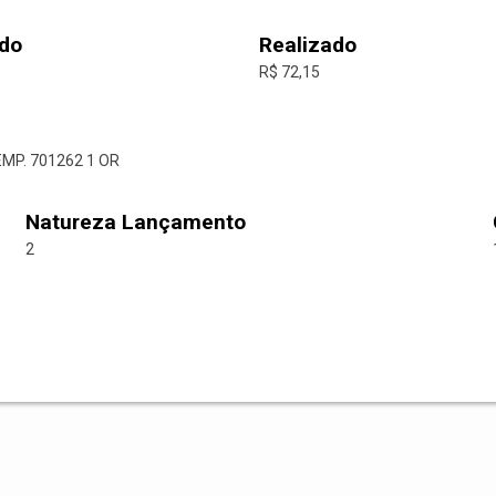
do
Realizado
R$ 72,15
EMP. 701262 1 OR
Natureza Lançamento
2