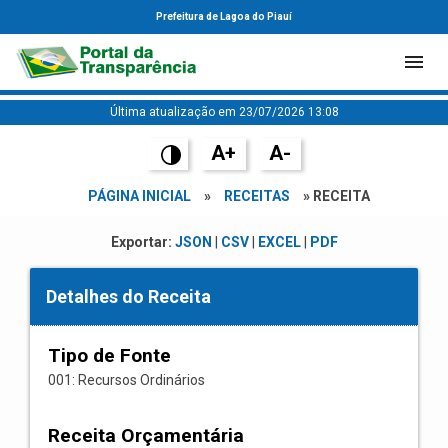
Prefeitura de Lagoa do Piauí
Última atualização em 23/07/2026 13:08
A+
A-
PÁGINA INICIAL
»
RECEITAS
» RECEITA
Exportar:
JSON
|
CSV
|
EXCEL
|
PDF
Detalhes do Receita
Tipo de Fonte
001: Recursos Ordinários
Receita Orçamentária