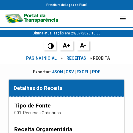
Prefeitura de Lagoa do Piauí
Última atualização em 23/07/2026 13:08
A+
A-
PÁGINA INICIAL
»
RECEITAS
» RECEITA
Exportar:
JSON
|
CSV
|
EXCEL
|
PDF
Detalhes do Receita
Tipo de Fonte
001: Recursos Ordinários
Receita Orçamentária