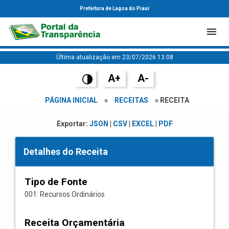
Prefeitura de Lagoa do Piauí
Última atualização em 23/07/2026 13:08
A+
A-
PÁGINA INICIAL
»
RECEITAS
» RECEITA
Exportar:
JSON
|
CSV
|
EXCEL
|
PDF
Detalhes do Receita
Tipo de Fonte
001: Recursos Ordinários
Receita Orçamentária