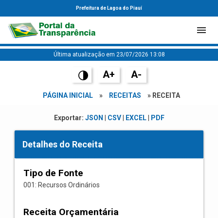
Prefeitura de Lagoa do Piauí
Última atualização em 23/07/2026 13:08
A+
A-
PÁGINA INICIAL
»
RECEITAS
» RECEITA
Exportar:
JSON
|
CSV
|
EXCEL
|
PDF
Detalhes do Receita
Tipo de Fonte
001: Recursos Ordinários
Receita Orçamentária