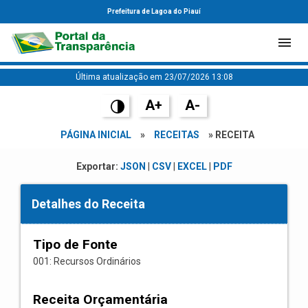
Prefeitura de Lagoa do Piauí
Última atualização em 23/07/2026 13:08
A+
A-
PÁGINA INICIAL
»
RECEITAS
» RECEITA
Exportar:
JSON
|
CSV
|
EXCEL
|
PDF
Detalhes do Receita
Tipo de Fonte
001: Recursos Ordinários
Receita Orçamentária