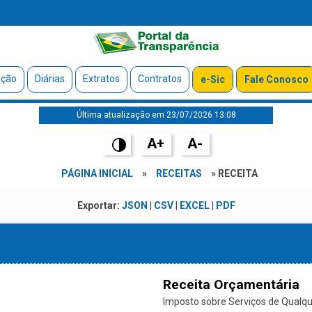
ação
Diárias
Extratos
Contratos
e-Sic
Fale Conosco
Última atualização em 23/07/2026 13:08
A+
A-
PÁGINA INICIAL
»
RECEITAS
» RECEITA
Exportar:
JSON
|
CSV
|
EXCEL
|
PDF
Receita Orçamentária
Imposto sobre Serviços de Qualque