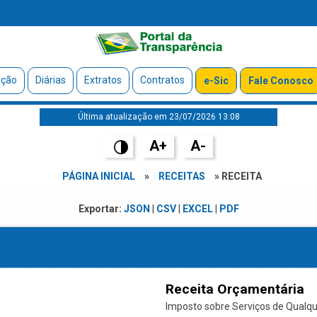
ação
Diárias
Extratos
Contratos
e-Sic
Fale Conosco
Última atualização em 23/07/2026 13:08
A+
A-
PÁGINA INICIAL
»
RECEITAS
» RECEITA
Exportar:
JSON
|
CSV
|
EXCEL
|
PDF
Receita Orçamentária
Imposto sobre Serviços de Qualque