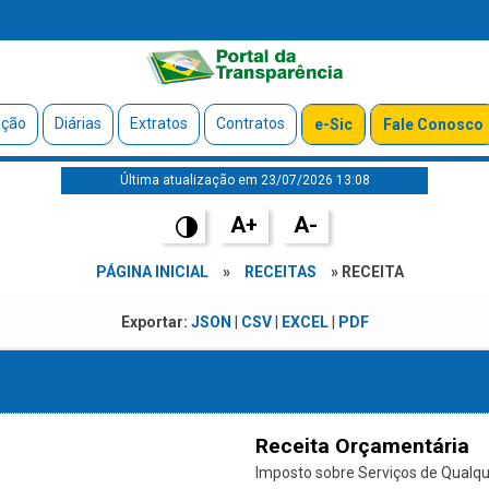
ação
Diárias
Extratos
Contratos
e-Sic
Fale Conosco
Última atualização em 23/07/2026 13:08
A+
A-
PÁGINA INICIAL
»
RECEITAS
» RECEITA
Exportar:
JSON
|
CSV
|
EXCEL
|
PDF
Receita Orçamentária
Imposto sobre Serviços de Qualque