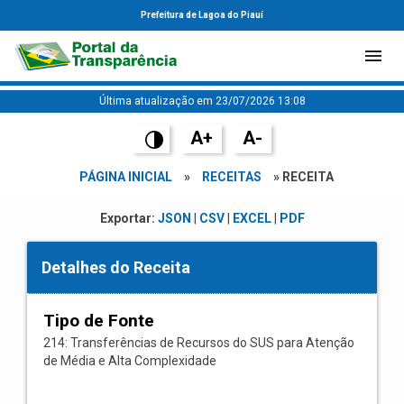
Prefeitura de Lagoa do Piauí
Última atualização em 23/07/2026 13:08
A+
A-
PÁGINA INICIAL
»
RECEITAS
» RECEITA
Exportar:
JSON
|
CSV
|
EXCEL
|
PDF
Detalhes do Receita
Tipo de Fonte
214: Transferências de Recursos do SUS para Atenção
de Média e Alta Complexidade