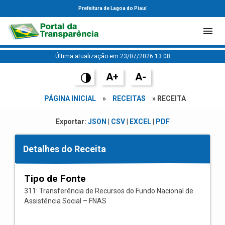
Prefeitura de Lagoa do Piauí
Última atualização em 23/07/2026 13:08
A+
A-
PÁGINA INICIAL
»
RECEITAS
» RECEITA
Exportar:
JSON
|
CSV
|
EXCEL
|
PDF
Detalhes do Receita
Tipo de Fonte
311: Transferência de Recursos do Fundo Nacional de
Assistência Social – FNAS