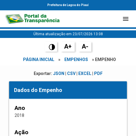
Prefeitura de Lagoa do Piauí
Última atualização em 23/07/2026 13:08
A+
A-
PÁGINA INICIAL
»
EMPENHOS
» EMPENHO
Exportar:
JSON
|
CSV
|
EXCEL
|
PDF
Dados do Empenho
Ano
2018
Ação