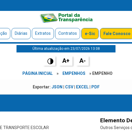
ação
Diárias
Extratos
Contratos
e-Sic
Fale Conosco
Última atualização em 23/07/2026 13:08
A+
A-
PÁGINA INICIAL
»
EMPENHOS
» EMPENHO
Exportar:
JSON
|
CSV
|
EXCEL
|
PDF
Elemento D
DE TRANSPORTE ESCOLAR
Outros Serviços d