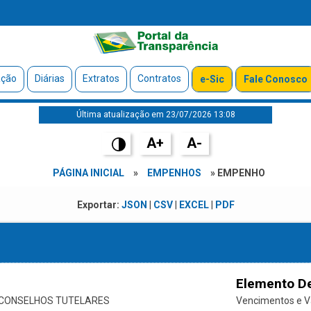
ação
Diárias
Extratos
Contratos
e-Sic
Fale Conosco
Última atualização em 23/07/2026 13:08
A+
A-
PÁGINA INICIAL
»
EMPENHOS
» EMPENHO
Exportar:
JSON
|
CSV
|
EXCEL
|
PDF
Elemento D
 CONSELHOS TUTELARES
Vencimentos e Va