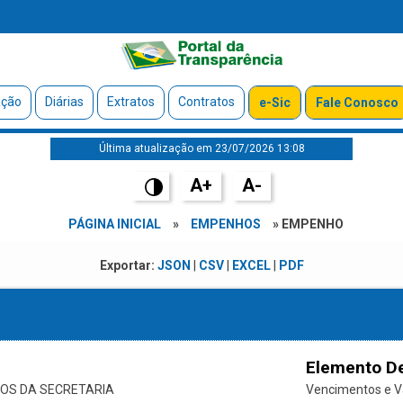
ação
Diárias
Extratos
Contratos
e-Sic
Fale Conosco
Última atualização em 23/07/2026 13:08
A+
A-
PÁGINA INICIAL
»
EMPENHOS
» EMPENHO
Exportar:
JSON
|
CSV
|
EXCEL
|
PDF
Elemento D
OS DA SECRETARIA
Vencimentos e Va