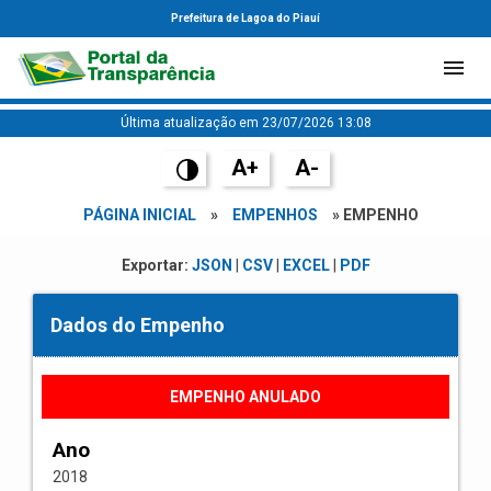
Prefeitura de Lagoa do Piauí
Última atualização em 23/07/2026 13:08
A+
A-
PÁGINA INICIAL
»
EMPENHOS
» EMPENHO
Exportar:
JSON
|
CSV
|
EXCEL
|
PDF
Dados do Empenho
EMPENHO ANULADO
Ano
2018