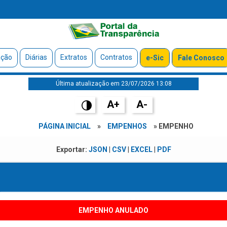
ação
Diárias
Extratos
Contratos
e-Sic
Fale Conosco
Última atualização em 23/07/2026 13:08
A+
A-
PÁGINA INICIAL
»
EMPENHOS
» EMPENHO
Exportar:
JSON
|
CSV
|
EXCEL
|
PDF
EMPENHO ANULADO