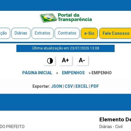
ação
Diárias
Extratos
Contratos
e-Sic
Fale Conosco
Última atualização em 23/07/2026 13:08
A+
A-
PÁGINA INICIAL
»
EMPENHOS
» EMPENHO
Exportar:
JSON
|
CSV
|
EXCEL
|
PDF
Elemento D
DO PREFEITO
Diárias - Civil