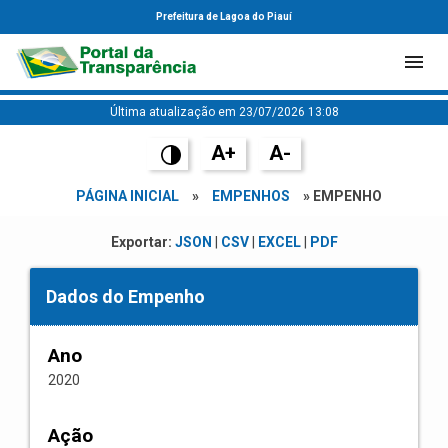
Prefeitura de Lagoa do Piauí
Última atualização em 23/07/2026 13:08
A+
A-
PÁGINA INICIAL
»
EMPENHOS
» EMPENHO
Exportar:
JSON
|
CSV
|
EXCEL
|
PDF
Dados do Empenho
Ano
2020
Ação