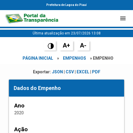
Prefeitura de Lagoa do Piauí
Última atualização em 23/07/2026 13:08
A+
A-
PÁGINA INICIAL
»
EMPENHOS
» EMPENHO
Exportar:
JSON
|
CSV
|
EXCEL
|
PDF
Dados do Empenho
Ano
2020
Ação