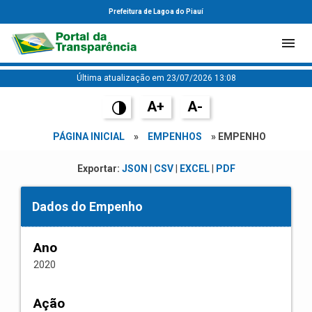
Prefeitura de Lagoa do Piauí
Última atualização em 23/07/2026 13:08
A+
A-
PÁGINA INICIAL
»
EMPENHOS
» EMPENHO
Exportar:
JSON
|
CSV
|
EXCEL
|
PDF
Dados do Empenho
Ano
2020
Ação