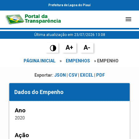
Prefeitura de Lagoa do Piauí
Última atualização em 23/07/2026 13:08
A+
A-
PÁGINA INICIAL
»
EMPENHOS
» EMPENHO
Exportar:
JSON
|
CSV
|
EXCEL
|
PDF
Dados do Empenho
Ano
2020
Ação